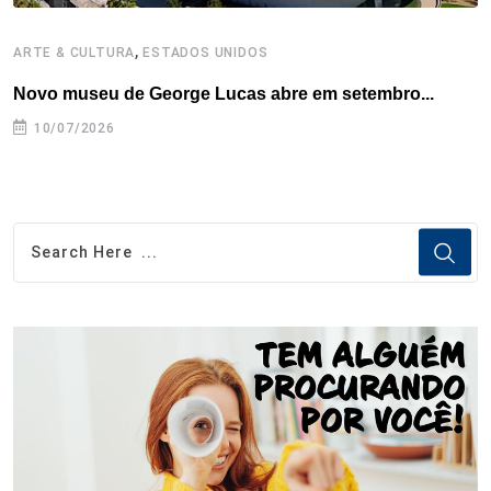
,
ARTE & CULTURA
ESTADOS UNIDOS
A
Novo museu de George Lucas abre em setembro...
B
10/07/2026