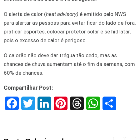
O alerta de calor (
heat advisory)
é emitido pelo NWS
para alertar as pessoas para evitar ficar do lado de fora,
praticar esportes, colocar protetor solar e se hidratar,
pois o excesso de calor é perigoso.
O calorão não deve dar trégua tão cedo, mas as
chances de chuva aumentam até o fim da semana, com
60% de chances.
Compartilhar Post:
F
T
L
P
T
W
S
a
w
i
i
h
h
h
c
i
n
n
r
a
a