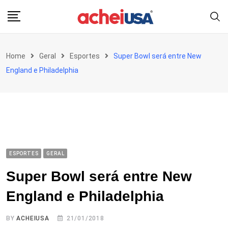
Skip
to
content
Home
Geral
Esportes
Super Bowl será entre New
England e Philadelphia
ESPORTES
GERAL
Super Bowl será entre New
England e Philadelphia
BY
ACHEIUSA
21/01/2018