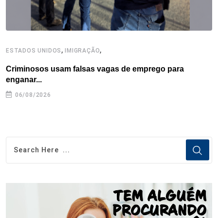
,
,
ESTADOS UNIDOS
IMIGRAÇÃO
B
Criminosos usam falsas vagas de emprego para
E
enganar...
e
06/08/2026