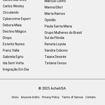
Marcus Coltro
Carlos Wesley
Marina Elliot
Circulando
Marta Ramos
Cybercrime Expert
Opinião
Debora Maia
Paula Santa Maria
Destino Mágico
Grupo Mulheres do Brasil
Drops
Sul da Flórida
Esterliz Nunes
Renata Loyola
Franz Valla
Sandra Colicino
Gabriela Egito
Taiara Desirée
Ida Sem Volta
Tatiana Cesso
Imigração Em Dia
© 2025 AcheiUSA.
Início
Anuncie Grátis
Privacy Policy
Terms of Service
Contato