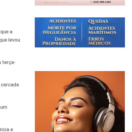
 que a
que levou
 terça-
á cercada
e um
ncia e