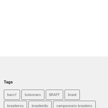
Tags
baccf
bolsonaro
BRAFF
brasil
brasileiros
brasileirão
campeonato brasileiro