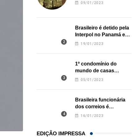
revela onde deixou o
09/01/2023
corpo
Brasileiro é detido pela
Interpol no Panamá e
pode pegar prisão
19/01/2023
perpétua nos EUA
1º condomínio do
mundo de casas
impressas em 3D é
05/01/2023
inaugurado no Texas
Brasileira funcionária
dos correios é
assassinada a facadas
16/01/2023
na Califórnia
EDIÇÃO IMPRESSA