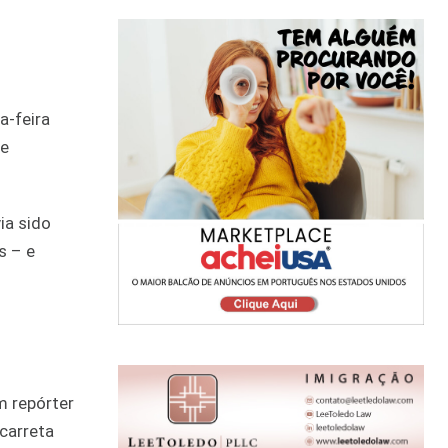
a-feira
de
ia sido
s – e
m repórter
carreta