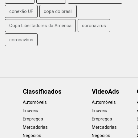
conexão UF
copa do brasil
Copa Libertadores da América
coronavirus
coronavírus
Classificados
VideoAds
Automóveis
Automóveis
Imóveis
Imóveis
Empregos
Empregos
Mercadorias
Mercadorias
Negócios
Negócios