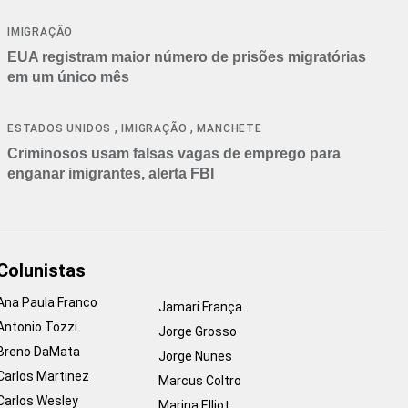
IMIGRAÇÃO
EUA registram maior número de prisões migratórias
em um único mês
,
,
ESTADOS UNIDOS
IMIGRAÇÃO
MANCHETE
Criminosos usam falsas vagas de emprego para
enganar imigrantes, alerta FBI
Colunistas
Ana Paula Franco
Jamari França
Antonio Tozzi
Jorge Grosso
Breno DaMata
Jorge Nunes
Carlos Martinez
Marcus Coltro
Carlos Wesley
Marina Elliot