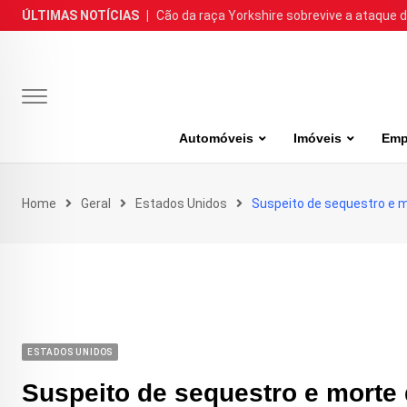
Skip
ÚLTIMAS NOTÍCIAS
|
Cão da raça Yorkshire sobrevive a ataque de
to
content
Automóveis
Imóveis
Emp
Home
Geral
Estados Unidos
Suspeito de sequestro e m
ESTADOS UNIDOS
Suspeito de sequestro e morte