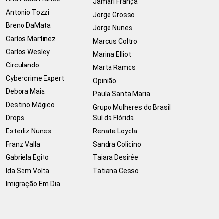
Jamari França
Antonio Tozzi
Jorge Grosso
Breno DaMata
Jorge Nunes
Carlos Martinez
Marcus Coltro
Carlos Wesley
Marina Elliot
Circulando
Marta Ramos
Cybercrime Expert
Opinião
Debora Maia
Paula Santa Maria
Destino Mágico
Grupo Mulheres do Brasil
Drops
Sul da Flórida
Esterliz Nunes
Renata Loyola
Franz Valla
Sandra Colicino
Gabriela Egito
Taiara Desirée
Ida Sem Volta
Tatiana Cesso
Imigração Em Dia