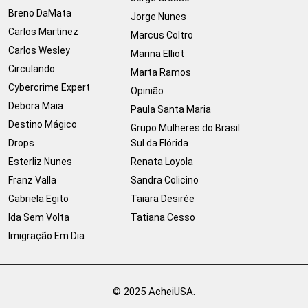
Breno DaMata
Jorge Nunes
Carlos Martinez
Marcus Coltro
Carlos Wesley
Marina Elliot
Circulando
Marta Ramos
Cybercrime Expert
Opinião
Debora Maia
Paula Santa Maria
Destino Mágico
Grupo Mulheres do Brasil
Drops
Sul da Flórida
Esterliz Nunes
Renata Loyola
Franz Valla
Sandra Colicino
Gabriela Egito
Taiara Desirée
Ida Sem Volta
Tatiana Cesso
Imigração Em Dia
© 2025 AcheiUSA.