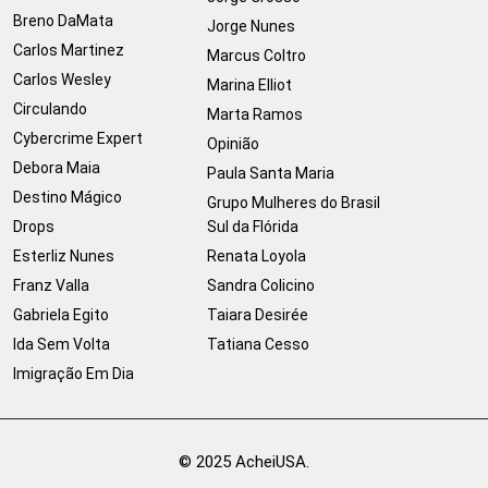
Breno DaMata
Jorge Nunes
Carlos Martinez
Marcus Coltro
Carlos Wesley
Marina Elliot
Circulando
Marta Ramos
Cybercrime Expert
Opinião
Debora Maia
Paula Santa Maria
Destino Mágico
Grupo Mulheres do Brasil
Drops
Sul da Flórida
Esterliz Nunes
Renata Loyola
Franz Valla
Sandra Colicino
Gabriela Egito
Taiara Desirée
Ida Sem Volta
Tatiana Cesso
Imigração Em Dia
© 2025 AcheiUSA.