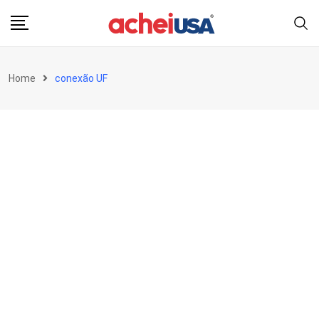
Skip
to
content
Home
conexão UF