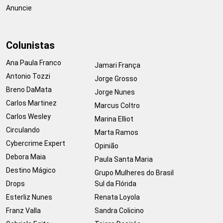
Anuncie
Colunistas
Ana Paula Franco
Jamari França
Antonio Tozzi
Jorge Grosso
Breno DaMata
Jorge Nunes
Carlos Martinez
Marcus Coltro
Carlos Wesley
Marina Elliot
Circulando
Marta Ramos
Cybercrime Expert
Opinião
Debora Maia
Paula Santa Maria
Destino Mágico
Grupo Mulheres do Brasil
Drops
Sul da Flórida
Esterliz Nunes
Renata Loyola
Franz Valla
Sandra Colicino