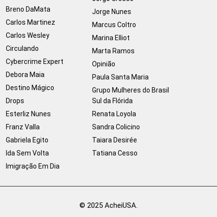
Breno DaMata
Jorge Nunes
Carlos Martinez
Marcus Coltro
Carlos Wesley
Marina Elliot
Circulando
Marta Ramos
Cybercrime Expert
Opinião
Debora Maia
Paula Santa Maria
Destino Mágico
Grupo Mulheres do Brasil
Drops
Sul da Flórida
Esterliz Nunes
Renata Loyola
Franz Valla
Sandra Colicino
Gabriela Egito
Taiara Desirée
Ida Sem Volta
Tatiana Cesso
Imigração Em Dia
© 2025 AcheiUSA.