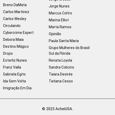
Breno DaMata
Jorge Nunes
Carlos Martinez
Marcus Coltro
Carlos Wesley
Marina Elliot
Circulando
Marta Ramos
Cybercrime Expert
Opinião
Debora Maia
Paula Santa Maria
Destino Mágico
Grupo Mulheres do Brasil
Drops
Sul da Flórida
Esterliz Nunes
Renata Loyola
Franz Valla
Sandra Colicino
Gabriela Egito
Taiara Desirée
Ida Sem Volta
Tatiana Cesso
Imigração Em Dia
© 2025 AcheiUSA.