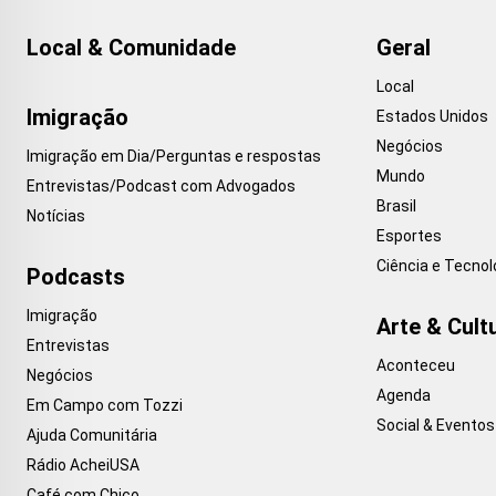
Local & Comunidade
Geral
Local
Imigração
Estados Unidos
Negócios
Imigração em Dia/Perguntas e respostas
Mundo
Entrevistas/Podcast com Advogados
Brasil
Notícias
Esportes
Ciência e Tecnol
Podcasts
Imigração
Arte & Cult
Entrevistas
Aconteceu
Negócios
Agenda
Em Campo com Tozzi
Social & Eventos
Ajuda Comunitária
Rádio AcheiUSA
Café com Chico