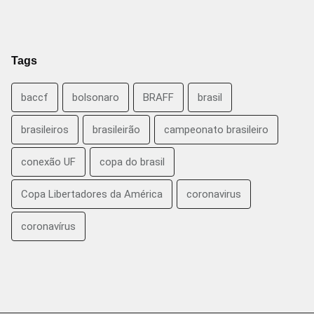
Tags
baccf
bolsonaro
BRAFF
brasil
brasileiros
brasileirão
campeonato brasileiro
conexão UF
copa do brasil
Copa Libertadores da América
coronavirus
coronavírus