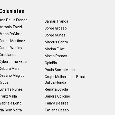
Colunistas
Ana Paula Franco
Jamari França
Antonio Tozzi
Jorge Grosso
Breno DaMata
Jorge Nunes
Carlos Martinez
Marcus Coltro
Carlos Wesley
Marina Elliot
Circulando
Marta Ramos
Cybercrime Expert
Opinião
Debora Maia
Paula Santa Maria
Destino Mágico
Grupo Mulheres do Brasil
Drops
Sul da Flórida
Esterliz Nunes
Renata Loyola
Franz Valla
Sandra Colicino
Gabriela Egito
Taiara Desirée
Ida Sem Volta
Tatiana Cesso