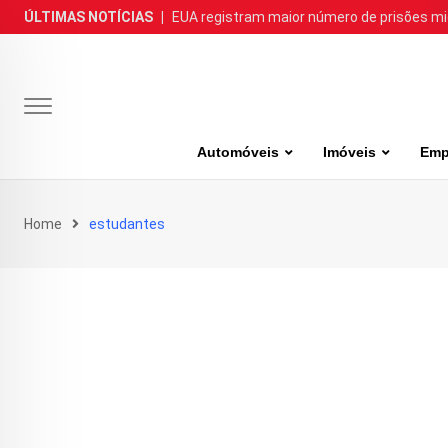
Skip
ÚLTIMAS NOTÍCIAS
|
EUA registram maior número de prisões m
to
content
Automóveis
Imóveis
Emp
Home
estudantes