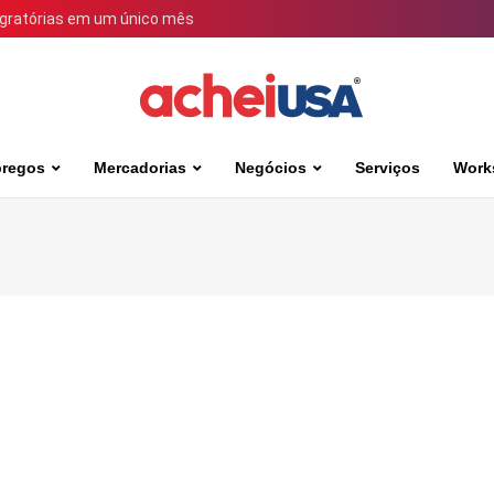
igratórias em um único mês
regos
Mercadorias
Negócios
Serviços
Work