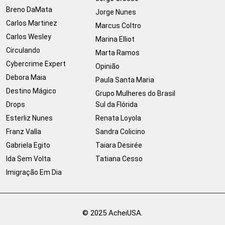
Breno DaMata
Jorge Nunes
Carlos Martinez
Marcus Coltro
Carlos Wesley
Marina Elliot
Circulando
Marta Ramos
Cybercrime Expert
Opinião
Debora Maia
Paula Santa Maria
Destino Mágico
Grupo Mulheres do Brasil
Drops
Sul da Flórida
Esterliz Nunes
Renata Loyola
Franz Valla
Sandra Colicino
Gabriela Egito
Taiara Desirée
Ida Sem Volta
Tatiana Cesso
Imigração Em Dia
© 2025 AcheiUSA.