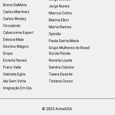
Breno DaMata
Jorge Nunes
Carlos Martinez
Marcus Coltro
Carlos Wesley
Marina Elliot
Circulando
Marta Ramos
Cybercrime Expert
Opinião
Debora Maia
Paula Santa Maria
Destino Mágico
Grupo Mulheres do Brasil
Drops
Sul da Flórida
Esterliz Nunes
Renata Loyola
Franz Valla
Sandra Colicino
Gabriela Egito
Taiara Desirée
Ida Sem Volta
Tatiana Cesso
Imigração Em Dia
© 2025 AcheiUSA.