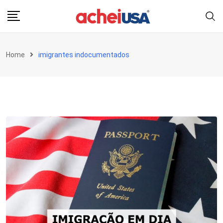
Skip
to
content
Home
imigrantes indocumentados