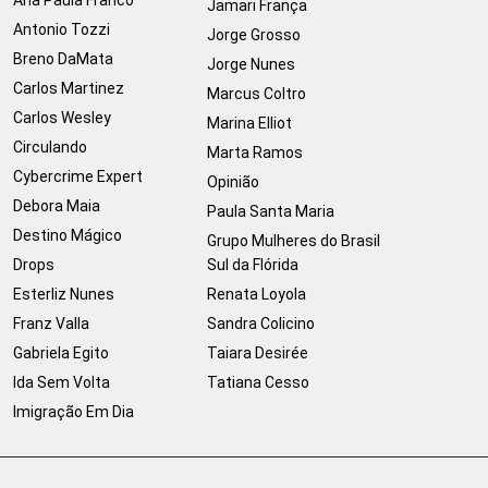
Ana Paula Franco
Jamari França
Antonio Tozzi
Jorge Grosso
Breno DaMata
Jorge Nunes
Carlos Martinez
Marcus Coltro
Carlos Wesley
Marina Elliot
Circulando
Marta Ramos
Cybercrime Expert
Opinião
Debora Maia
Paula Santa Maria
Destino Mágico
Grupo Mulheres do Brasil
Drops
Sul da Flórida
Esterliz Nunes
Renata Loyola
Franz Valla
Sandra Colicino
Gabriela Egito
Taiara Desirée
Ida Sem Volta
Tatiana Cesso
Imigração Em Dia