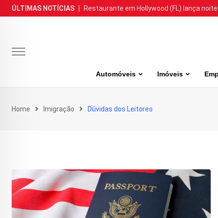
Skip
ÚLTIMAS NOTÍCIAS
|
Restaurante em Hollywood (FL) lança noite
to
content
Automóveis
Imóveis
Emp
Home
Imigração
Dúvidas dos Leitores