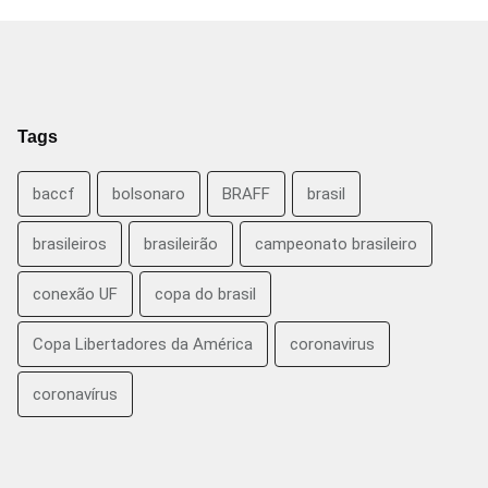
Tags
baccf
bolsonaro
BRAFF
brasil
brasileiros
brasileirão
campeonato brasileiro
conexão UF
copa do brasil
Copa Libertadores da América
coronavirus
coronavírus