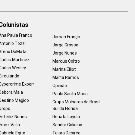
Colunistas
Ana Paula Franco
Jamari França
Antonio Tozzi
Jorge Grosso
Breno DaMata
Jorge Nunes
Carlos Martinez
Marcus Coltro
Carlos Wesley
Marina Elliot
Circulando
Marta Ramos
Cybercrime Expert
Opinião
Debora Maia
Paula Santa Maria
Destino Mágico
Grupo Mulheres do Brasil
Drops
Sul da Flórida
Esterliz Nunes
Renata Loyola
Franz Valla
Sandra Colicino
Gabriela Egito
Taiara Desirée