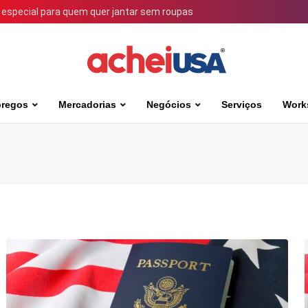
 especial para quem quer jantar sem roupas
regos
Mercadorias
Negócios
Serviços
Work