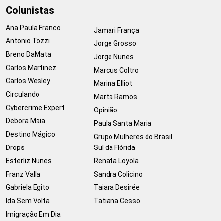
Colunistas
Ana Paula Franco
Jamari França
Antonio Tozzi
Jorge Grosso
Breno DaMata
Jorge Nunes
Carlos Martinez
Marcus Coltro
Carlos Wesley
Marina Elliot
Circulando
Marta Ramos
Cybercrime Expert
Opinião
Debora Maia
Paula Santa Maria
Destino Mágico
Grupo Mulheres do Brasil
Drops
Sul da Flórida
Esterliz Nunes
Renata Loyola
Franz Valla
Sandra Colicino
Gabriela Egito
Taiara Desirée
Ida Sem Volta
Tatiana Cesso
Imigração Em Dia