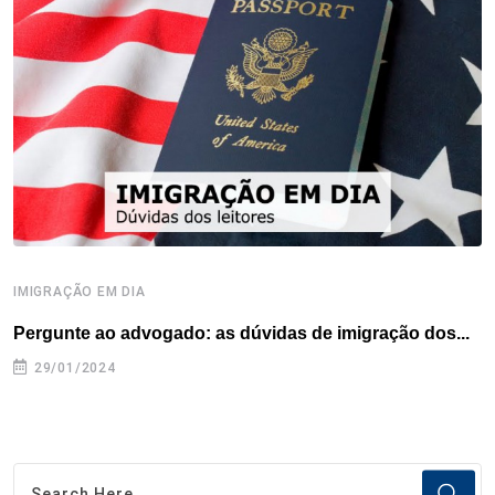
o
e
d
r
d
A
o
r
I
e
s
p
k
n
s
p
t
IMIGRAÇÃO EM DIA
D
Pergunte ao advogado: as dúvidas de imigração dos...
P
29/01/2024