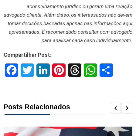
aconselhamento jurídico ou geram uma relação
advogado-cliente. Além disso, os interessados não devem
tomar decisões baseadas apenas nas informações aqui
apresentadas. É recomendado consultar com advogado
para analisar cada caso individualmente.
Compartilhar Post:
F
T
L
P
T
W
S
a
w
i
i
h
h
h
c
i
n
n
r
a
a
Posts Relacionados
e
t
k
t
e
t
r
b
t
e
e
a
s
e