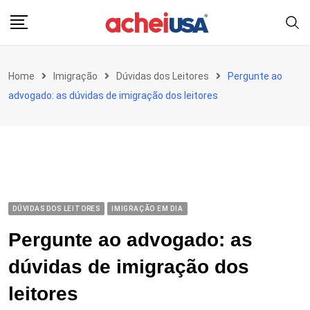
Skip
to
content
Home
Imigração
Dúvidas dos Leitores
Pergunte ao
advogado: as dúvidas de imigração dos leitores
DÚVIDAS DOS LEITORES
IMIGRAÇÃO EM DIA
Pergunte ao advogado: as
dúvidas de imigração dos
leitores