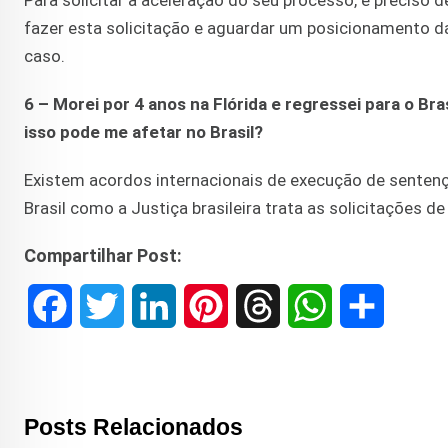
Para solicitar a aceleração do seu processo, é preciso
fazer esta solicitação e aguardar um posicionamento da
caso.
6 – Morei por 4 anos na Flórida e regressei para o Bra
isso pode me afetar no Brasil?
Existem acordos internacionais de execução de senten
Brasil como a Justiça brasileira trata as solicitações 
Compartilhar Post:
F
T
L
P
T
W
S
a
w
i
i
h
h
h
c
i
n
n
r
a
a
Posts Relacionados
e
t
k
t
e
t
r