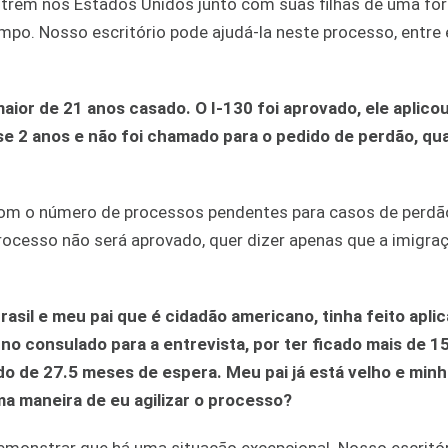
entrem nos Estados Unidos junto com suas filhas de uma f
mpo. Nosso escritório pode ajudá-la neste processo, entre
maior de 21 anos casado. O I-130 foi aprovado, ele aplico
se 2 anos e não foi chamado para o pedido de perdão, qua
com o número de processos pendentes para casos de perdã
rocesso não será aprovado, quer dizer apenas que a imigra
rasil e meu pai que é cidadão americano, tinha feito apli
no consulado para a entrevista, por ter ficado mais de 1
endo de 27.5 meses de espera. Meu pai já está velho e min
a maneira de eu agilizar o processo?