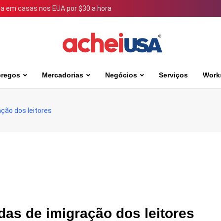
 em casas nos EUA por $30 a hora
regos
Mercadorias
Negócios
Serviços
Work
ção dos leitores
as de imigração dos leitores