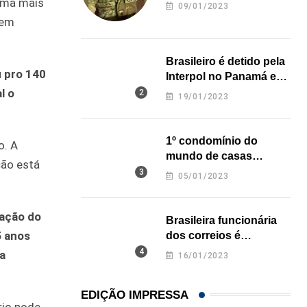
revela onde deixou o
orma mais
09/01/2023
corpo
 em
Brasileiro é detido pela
u pro 140
Interpol no Panamá e
pode pegar prisão
l o
19/01/2023
perpétua nos EUA
1º condomínio do
o. A
mundo de casas
ção está
impressas em 3D é
05/01/2023
inaugurado no Texas
cação do
Brasileira funcionária
5 anos
dos correios é
assassinada a facadas
ha
16/01/2023
na Califórnia
EDIÇÃO IMPRESSA