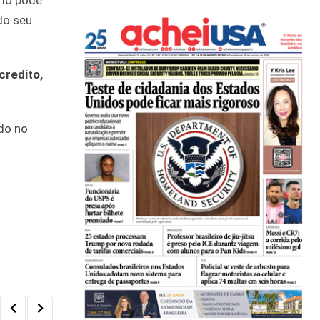
rio pode
do seu
credito,
do no