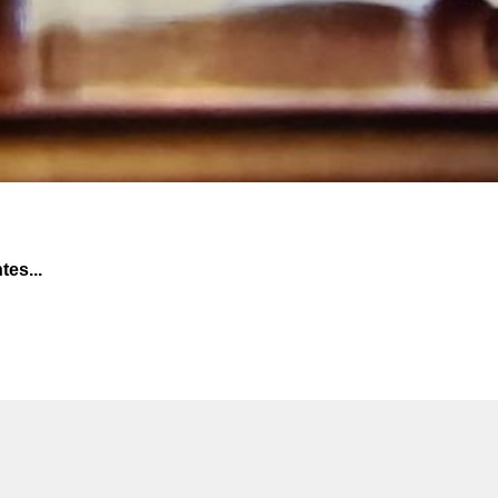
tes...