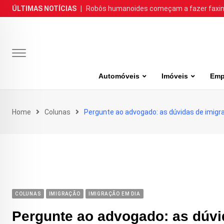
Skip
ÚLTIMAS NOTÍCIAS
|
Robôs humanoides começam a fazer faxina
to
content
Automóveis
Imóveis
Emp
Home
Colunas
Pergunte ao advogado: as dúvidas de imigra
COLUNAS
IMIGRAÇÃO
IMIGRAÇÃO EM DIA
Pergunte ao advogado: as dúvid