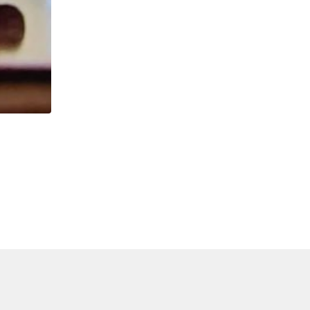
IMIGRAÇÃO
EUA registram maior número de prisões migratóri
06/08/2026