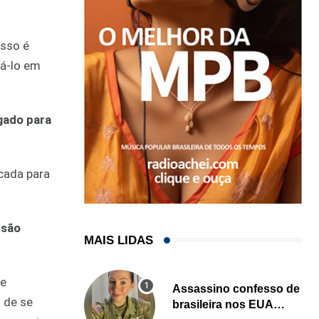
esso é
dá-lo em
gado para
cada para
 são
MAIS LIDAS
de
Assassino confesso de
 de se
brasileira nos EUA