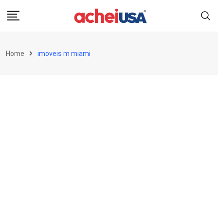
Skip
to
content
Home
imoveis m miami