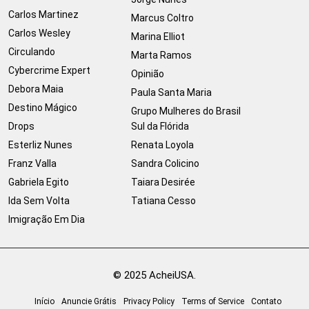
Carlos Martinez
Marcus Coltro
Carlos Wesley
Marina Elliot
Circulando
Marta Ramos
Cybercrime Expert
Opinião
Debora Maia
Paula Santa Maria
Destino Mágico
Grupo Mulheres do Brasil
Drops
Sul da Flórida
Esterliz Nunes
Renata Loyola
Franz Valla
Sandra Colicino
Gabriela Egito
Taiara Desirée
Ida Sem Volta
Tatiana Cesso
Imigração Em Dia
© 2025 AcheiUSA.
Início
Anuncie Grátis
Privacy Policy
Terms of Service
Contato