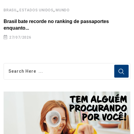
,
,
BRASIL
ESTADOS UNIDOS
MUNDO
B
Brasil bate recorde no ranking de passaportes
B
enquanto...
27/07/2026