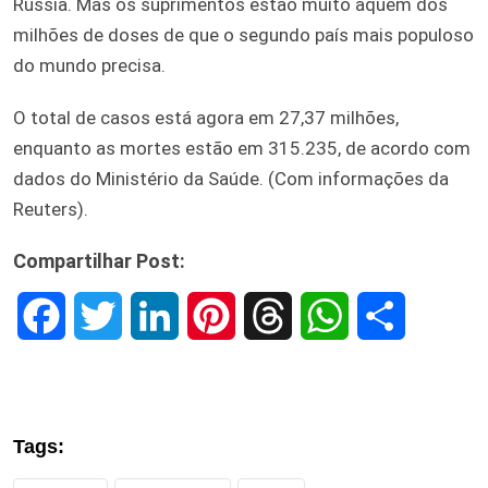
Rússia. Mas os suprimentos estão muito aquém dos
milhões de doses de que o segundo país mais populoso
do mundo precisa.
O total de casos está agora em 27,37 milhões,
enquanto as mortes estão em 315.235, de acordo com
dados do Ministério da Saúde. (Com informações da
Reuters).
Compartilhar Post:
F
T
L
P
T
W
S
a
w
i
i
h
h
h
c
i
n
n
r
a
a
Tags:
e
t
k
t
e
t
r