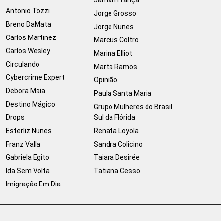
Jamari França
Antonio Tozzi
Jorge Grosso
Breno DaMata
Jorge Nunes
Carlos Martinez
Marcus Coltro
Carlos Wesley
Marina Elliot
Circulando
Marta Ramos
Cybercrime Expert
Opinião
Debora Maia
Paula Santa Maria
Destino Mágico
Grupo Mulheres do Brasil
Drops
Sul da Flórida
Esterliz Nunes
Renata Loyola
Franz Valla
Sandra Colicino
Gabriela Egito
Taiara Desirée
Ida Sem Volta
Tatiana Cesso
Imigração Em Dia