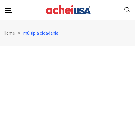
Skip
to
content
Home
múltipla cidadania