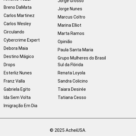
Jorge Grosso
Breno DaMata
Jorge Nunes
Carlos Martinez
Marcus Coltro
Carlos Wesley
Marina Elliot
Circulando
Marta Ramos
Cybercrime Expert
Opinião
Debora Maia
Paula Santa Maria
Destino Mágico
Grupo Mulheres do Brasil
Drops
Sul da Flórida
Esterliz Nunes
Renata Loyola
Franz Valla
Sandra Colicino
Gabriela Egito
Taiara Desirée
Ida Sem Volta
Tatiana Cesso
Imigração Em Dia
© 2025 AcheiUSA.