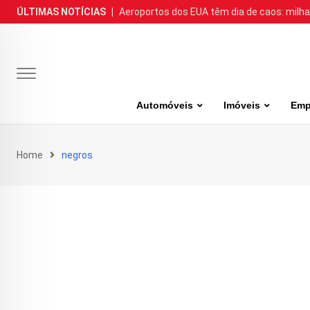
Skip
ÚLTIMAS NOTÍCIAS
|
Aeroportos dos EUA têm dia de caos: milh
to
content
Automóveis
Imóveis
Emp
Home
negros