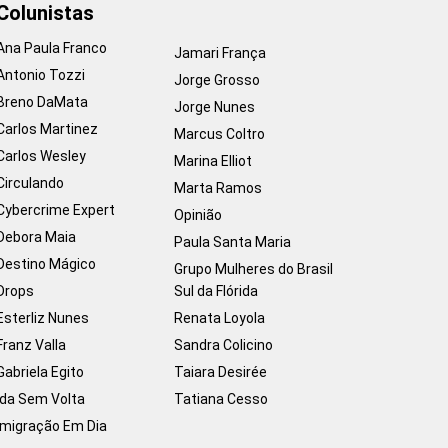
Colunistas
Ana Paula Franco
Jamari França
Antonio Tozzi
Jorge Grosso
Breno DaMata
Jorge Nunes
Carlos Martinez
Marcus Coltro
Carlos Wesley
Marina Elliot
Circulando
Marta Ramos
Cybercrime Expert
Opinião
Debora Maia
Paula Santa Maria
Destino Mágico
Grupo Mulheres do Brasil
Drops
Sul da Flórida
Esterliz Nunes
Renata Loyola
Franz Valla
Sandra Colicino
Gabriela Egito
Taiara Desirée
Ida Sem Volta
Tatiana Cesso
Imigração Em Dia