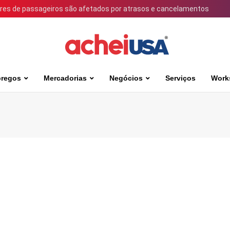
ares de passageiros são afetados por atrasos e cancelamentos
regos
Mercadorias
Negócios
Serviços
Work