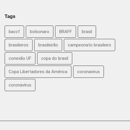
Tags
baccf
bolsonaro
BRAFF
brasil
brasileiros
brasileirão
campeonato brasileiro
conexão UF
copa do brasil
Copa Libertadores da América
coronavirus
coronavírus