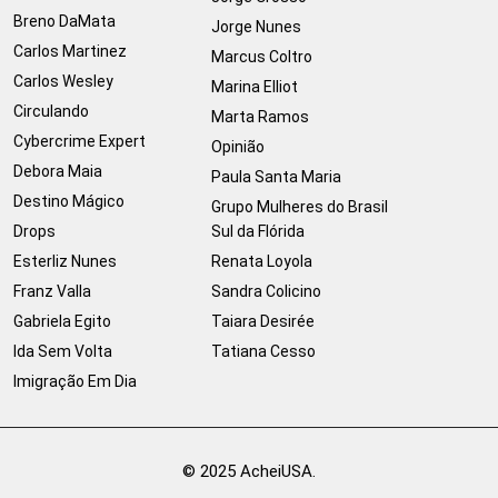
Breno DaMata
Jorge Nunes
Carlos Martinez
Marcus Coltro
Carlos Wesley
Marina Elliot
Circulando
Marta Ramos
Cybercrime Expert
Opinião
Debora Maia
Paula Santa Maria
Destino Mágico
Grupo Mulheres do Brasil
Drops
Sul da Flórida
Esterliz Nunes
Renata Loyola
Franz Valla
Sandra Colicino
Gabriela Egito
Taiara Desirée
Ida Sem Volta
Tatiana Cesso
Imigração Em Dia
© 2025 AcheiUSA.