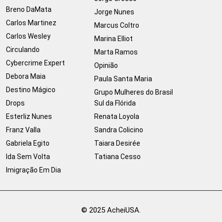
Breno DaMata
Jorge Nunes
Carlos Martinez
Marcus Coltro
Carlos Wesley
Marina Elliot
Circulando
Marta Ramos
Cybercrime Expert
Opinião
Debora Maia
Paula Santa Maria
Destino Mágico
Grupo Mulheres do Brasil
Drops
Sul da Flórida
Esterliz Nunes
Renata Loyola
Franz Valla
Sandra Colicino
Gabriela Egito
Taiara Desirée
Ida Sem Volta
Tatiana Cesso
Imigração Em Dia
© 2025 AcheiUSA.