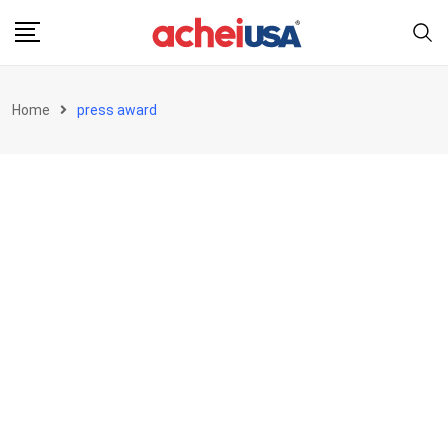
Skip
to
content
Home
press award