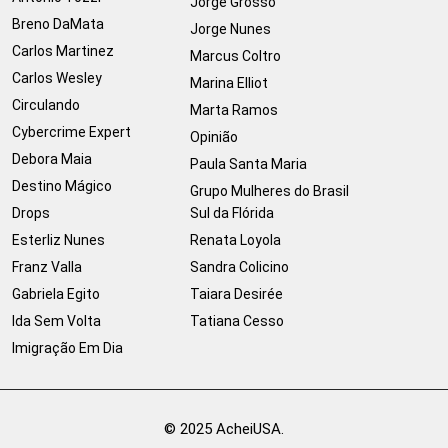
Jorge Grosso
Breno DaMata
Jorge Nunes
Carlos Martinez
Marcus Coltro
Carlos Wesley
Marina Elliot
Circulando
Marta Ramos
Cybercrime Expert
Opinião
Debora Maia
Paula Santa Maria
Destino Mágico
Grupo Mulheres do Brasil
Drops
Sul da Flórida
Esterliz Nunes
Renata Loyola
Franz Valla
Sandra Colicino
Gabriela Egito
Taiara Desirée
Ida Sem Volta
Tatiana Cesso
Imigração Em Dia
© 2025 AcheiUSA.