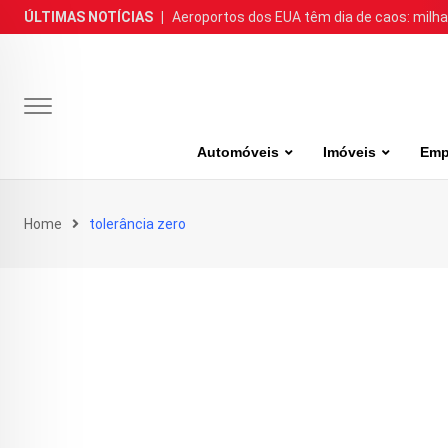
Skip
ÚLTIMAS NOTÍCIAS
|
Aeroportos dos EUA têm dia de caos: milh
to
content
Automóveis
Imóveis
Emp
Home
tolerância zero