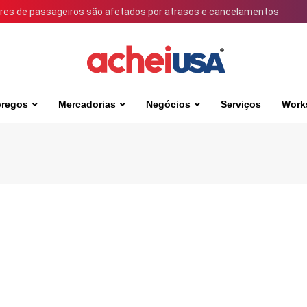
ares de passageiros são afetados por atrasos e cancelamentos
regos
Mercadorias
Negócios
Serviços
Work