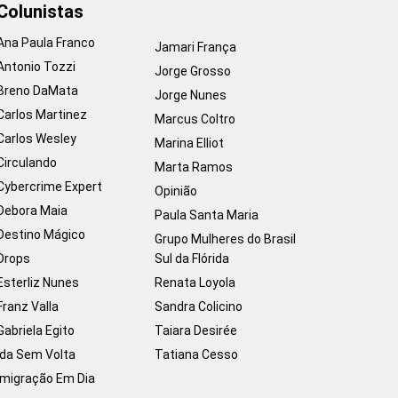
Colunistas
Ana Paula Franco
Jamari França
Antonio Tozzi
Jorge Grosso
Breno DaMata
Jorge Nunes
Carlos Martinez
Marcus Coltro
Carlos Wesley
Marina Elliot
Circulando
Marta Ramos
Cybercrime Expert
Opinião
Debora Maia
Paula Santa Maria
Destino Mágico
Grupo Mulheres do Brasil
Drops
Sul da Flórida
Esterliz Nunes
Renata Loyola
Franz Valla
Sandra Colicino
Gabriela Egito
Taiara Desirée
Ida Sem Volta
Tatiana Cesso
Imigração Em Dia