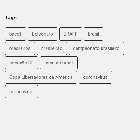
Tags
baccf
bolsonaro
BRAFF
brasil
brasileiros
brasileirão
campeonato brasileiro
conexão UF
copa do brasil
Copa Libertadores da América
coronavirus
coronavírus