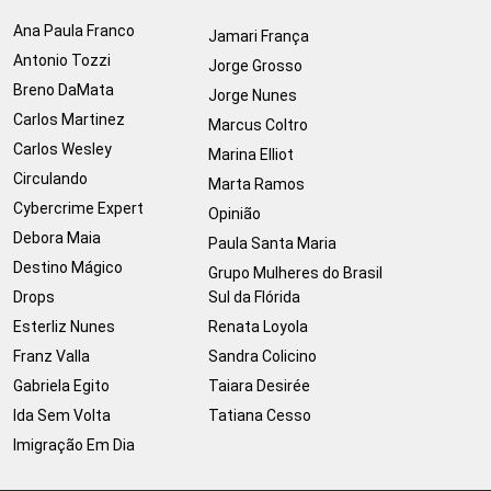
Ana Paula Franco
Jamari França
Antonio Tozzi
Jorge Grosso
Breno DaMata
Jorge Nunes
Carlos Martinez
Marcus Coltro
Carlos Wesley
Marina Elliot
Circulando
Marta Ramos
Cybercrime Expert
Opinião
Debora Maia
Paula Santa Maria
Destino Mágico
Grupo Mulheres do Brasil
Drops
Sul da Flórida
Esterliz Nunes
Renata Loyola
Franz Valla
Sandra Colicino
Gabriela Egito
Taiara Desirée
Ida Sem Volta
Tatiana Cesso
Imigração Em Dia