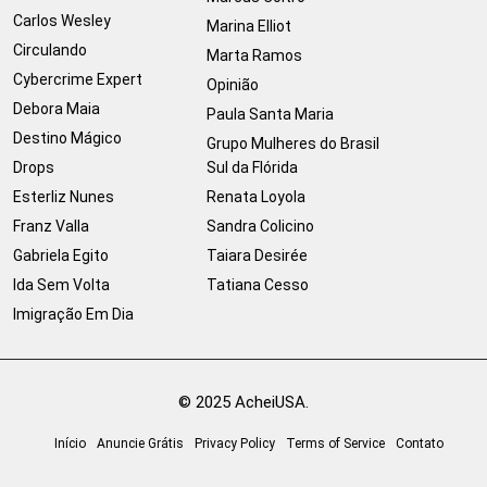
Carlos Wesley
Marina Elliot
Circulando
Marta Ramos
Cybercrime Expert
Opinião
Debora Maia
Paula Santa Maria
Destino Mágico
Grupo Mulheres do Brasil
Drops
Sul da Flórida
Esterliz Nunes
Renata Loyola
Franz Valla
Sandra Colicino
Gabriela Egito
Taiara Desirée
Ida Sem Volta
Tatiana Cesso
Imigração Em Dia
© 2025 AcheiUSA.
Início
Anuncie Grátis
Privacy Policy
Terms of Service
Contato