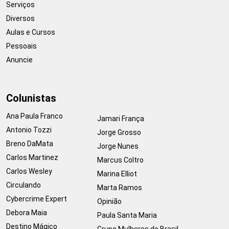
Serviços
Diversos
Aulas e Cursos
Pessoais
Anuncie
Colunistas
Ana Paula Franco
Jamari França
Antonio Tozzi
Jorge Grosso
Breno DaMata
Jorge Nunes
Carlos Martinez
Marcus Coltro
Carlos Wesley
Marina Elliot
Circulando
Marta Ramos
Cybercrime Expert
Opinião
Debora Maia
Paula Santa Maria
Destino Mágico
Grupo Mulheres do Brasil