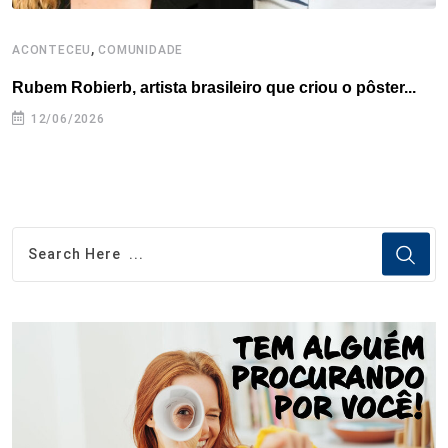
,
ACONTECEU
COMUNIDADE
A
Rubem Robierb, artista brasileiro que criou o pôster...
L
A
12/06/2026