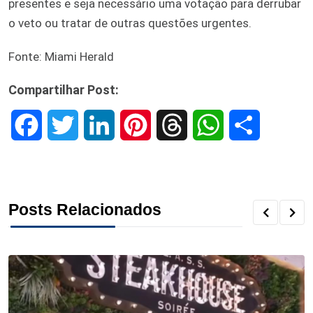
presentes e seja necessário uma votação para derrubar
o veto ou tratar de outras questões urgentes.
Fonte: Miami Herald
Compartilhar Post:
F
T
L
P
T
W
S
a
w
i
i
h
h
h
c
i
n
n
r
a
a
Posts Relacionados
e
t
k
t
e
t
r
b
t
e
e
a
s
e
o
e
d
r
d
A
o
r
I
e
s
p