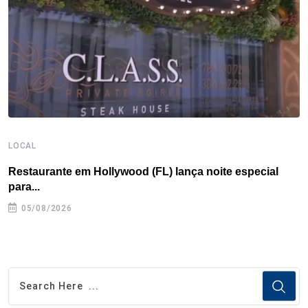
k
n
s
p
t
LOCAL
L
Restaurante em Hollywood (FL) lança noite especial
S
para...
05/08/2026