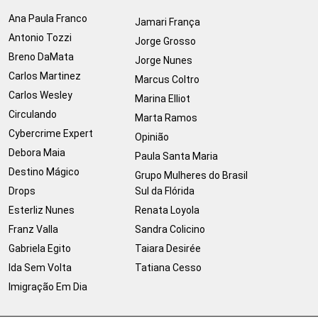
Ana Paula Franco
Jamari França
Antonio Tozzi
Jorge Grosso
Breno DaMata
Jorge Nunes
Carlos Martinez
Marcus Coltro
Carlos Wesley
Marina Elliot
Circulando
Marta Ramos
Cybercrime Expert
Opinião
Debora Maia
Paula Santa Maria
Destino Mágico
Grupo Mulheres do Brasil
Drops
Sul da Flórida
Esterliz Nunes
Renata Loyola
Franz Valla
Sandra Colicino
Gabriela Egito
Taiara Desirée
Ida Sem Volta
Tatiana Cesso
Imigração Em Dia