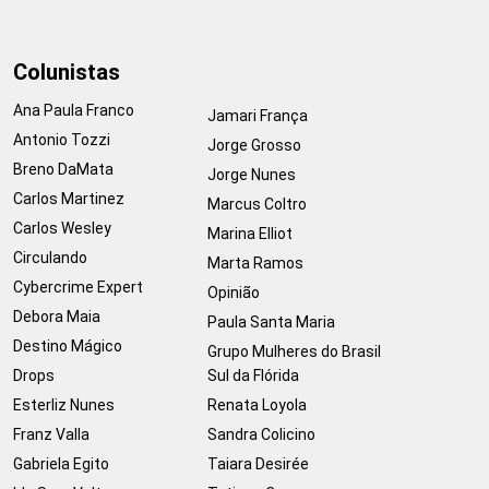
Colunistas
Ana Paula Franco
Jamari França
Antonio Tozzi
Jorge Grosso
Breno DaMata
Jorge Nunes
Carlos Martinez
Marcus Coltro
Carlos Wesley
Marina Elliot
Circulando
Marta Ramos
Cybercrime Expert
Opinião
Debora Maia
Paula Santa Maria
Destino Mágico
Grupo Mulheres do Brasil
Drops
Sul da Flórida
Esterliz Nunes
Renata Loyola
Franz Valla
Sandra Colicino
Gabriela Egito
Taiara Desirée