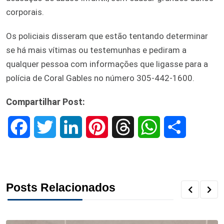
corporais.
Os policiais disseram que estão tentando determinar
se há mais vítimas ou testemunhas e pediram a
qualquer pessoa com informações que ligasse para a
polícia de Coral Gables no número 305-442-1600.
Compartilhar Post:
F
T
L
P
T
W
S
a
w
i
i
h
h
h
c
i
n
n
r
a
a
Posts Relacionados
e
t
k
t
e
t
r
b
t
e
e
a
s
e