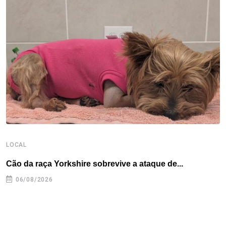
o
e
d
r
d
A
o
r
I
e
s
p
k
n
s
p
t
LOCAL
L
Cão da raça Yorkshire sobrevive a ataque de...
R
p
06/08/2026