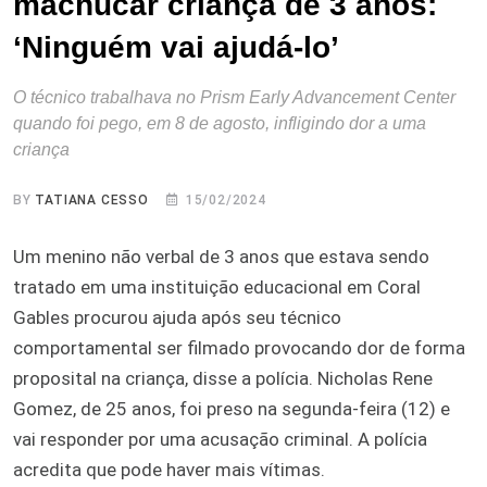
machucar criança de 3 anos:
‘Ninguém vai ajudá-lo’
O técnico trabalhava no Prism Early Advancement Center
quando foi pego, em 8 de agosto, infligindo dor a uma
criança
BY
TATIANA CESSO
15/02/2024
Um menino não verbal de 3 anos que estava sendo
tratado em uma instituição educacional em Coral
Gables procurou ajuda após seu técnico
comportamental ser filmado provocando dor de forma
proposital na criança, disse a polícia. Nicholas Rene
Gomez, de 25 anos, foi preso na segunda-feira (12) e
vai responder por uma acusação criminal. A polícia
acredita que pode haver mais vítimas.