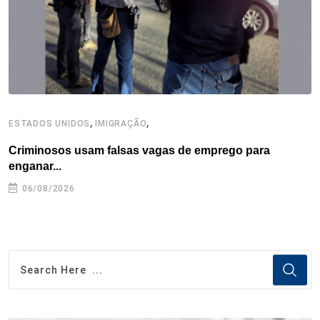
t
,
,
ESTADOS UNIDOS
IMIGRAÇÃO
E
Criminosos usam falsas vagas de emprego para
H
enganar...
06/08/2026