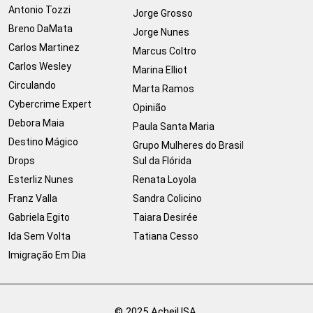
Antonio Tozzi
Jorge Grosso
Breno DaMata
Jorge Nunes
Carlos Martinez
Marcus Coltro
Carlos Wesley
Marina Elliot
Circulando
Marta Ramos
Cybercrime Expert
Opinião
Debora Maia
Paula Santa Maria
Destino Mágico
Grupo Mulheres do Brasil
Drops
Sul da Flórida
Esterliz Nunes
Renata Loyola
Franz Valla
Sandra Colicino
Gabriela Egito
Taiara Desirée
Ida Sem Volta
Tatiana Cesso
Imigração Em Dia
© 2025 AcheiUSA.