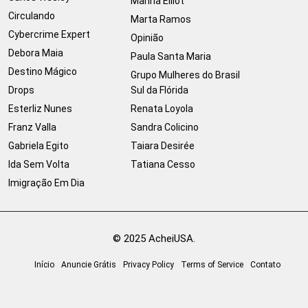
Marina Elliot
Circulando
Marta Ramos
Cybercrime Expert
Opinião
Debora Maia
Paula Santa Maria
Destino Mágico
Grupo Mulheres do Brasil
Drops
Sul da Flórida
Esterliz Nunes
Renata Loyola
Franz Valla
Sandra Colicino
Gabriela Egito
Taiara Desirée
Ida Sem Volta
Tatiana Cesso
Imigração Em Dia
© 2025 AcheiUSA.
Início
Anuncie Grátis
Privacy Policy
Terms of Service
Contato