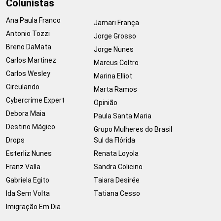
Colunistas
Ana Paula Franco
Jamari França
Antonio Tozzi
Jorge Grosso
Breno DaMata
Jorge Nunes
Carlos Martinez
Marcus Coltro
Carlos Wesley
Marina Elliot
Circulando
Marta Ramos
Cybercrime Expert
Opinião
Debora Maia
Paula Santa Maria
Destino Mágico
Grupo Mulheres do Brasil
Drops
Sul da Flórida
Esterliz Nunes
Renata Loyola
Franz Valla
Sandra Colicino
Gabriela Egito
Taiara Desirée
Ida Sem Volta
Tatiana Cesso
Imigração Em Dia