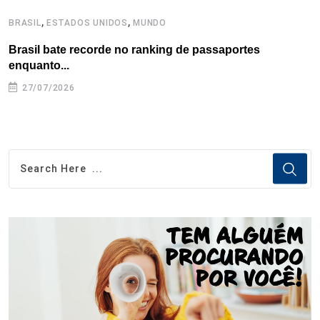
,
,
BRASIL
ESTADOS UNIDOS
MUNDO
B
Brasil bate recorde no ranking de passaportes
B
enquanto...
27/07/2026