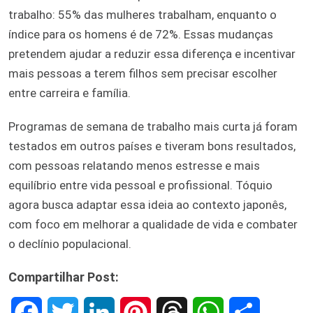
trabalho: 55% das mulheres trabalham, enquanto o
índice para os homens é de 72%. Essas mudanças
pretendem ajudar a reduzir essa diferença e incentivar
mais pessoas a terem filhos sem precisar escolher
entre carreira e família.
Programas de semana de trabalho mais curta já foram
testados em outros países e tiveram bons resultados,
com pessoas relatando menos estresse e mais
equilíbrio entre vida pessoal e profissional. Tóquio
agora busca adaptar essa ideia ao contexto japonês,
com foco em melhorar a qualidade de vida e combater
o declínio populacional.
Compartilhar Post:
F
T
L
P
T
W
S