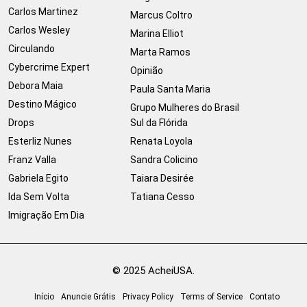
Carlos Martinez
Marcus Coltro
Carlos Wesley
Marina Elliot
Circulando
Marta Ramos
Cybercrime Expert
Opinião
Debora Maia
Paula Santa Maria
Destino Mágico
Grupo Mulheres do Brasil
Drops
Sul da Flórida
Esterliz Nunes
Renata Loyola
Franz Valla
Sandra Colicino
Gabriela Egito
Taiara Desirée
Ida Sem Volta
Tatiana Cesso
Imigração Em Dia
© 2025 AcheiUSA.
Início
Anuncie Grátis
Privacy Policy
Terms of Service
Contato