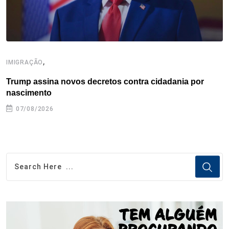
,
IMIGRAÇÃO
E
Trump assina novos decretos contra cidadania por
G
nascimento
07/08/2026