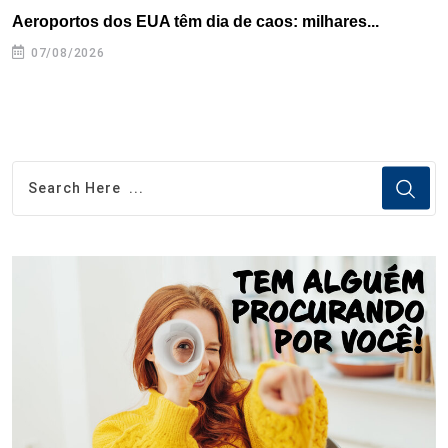
Aeroportos dos EUA têm dia de caos: milhares...
T
n
07/08/2026