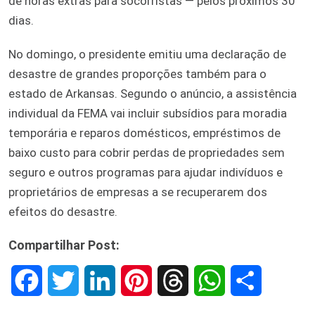
de horas extras para socorristas — pelos próximos 30
dias.
No domingo, o presidente emitiu uma declaração de
desastre de grandes proporções também para o
estado de Arkansas. Segundo o anúncio, a assistência
individual da FEMA vai incluir subsídios para moradia
temporária e reparos domésticos, empréstimos de
baixo custo para cobrir perdas de propriedades sem
seguro e outros programas para ajudar indivíduos e
proprietários de empresas a se recuperarem dos
efeitos do desastre.
Compartilhar Post:
F
T
L
P
T
W
S
a
w
i
i
h
h
h