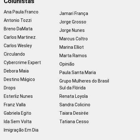
Colunistas
Ana Paula Franco
Jamari França
Antonio Tozzi
Jorge Grosso
Breno DaMata
Jorge Nunes
Carlos Martinez
Marcus Coltro
Carlos Wesley
Marina Elliot
Circulando
Marta Ramos
Cybercrime Expert
Opinião
Debora Maia
Paula Santa Maria
Destino Mágico
Grupo Mulheres do Brasil
Drops
Sul da Flórida
Esterliz Nunes
Renata Loyola
Franz Valla
Sandra Colicino
Gabriela Egito
Taiara Desirée
Ida Sem Volta
Tatiana Cesso
Imigração Em Dia