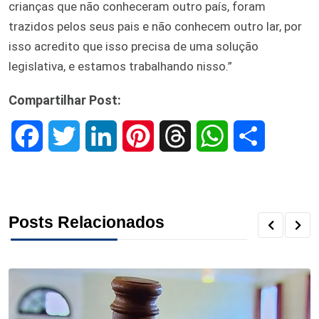
crianças que não conheceram outro país, foram
trazidos pelos seus pais e não conhecem outro lar, por
isso acredito que isso precisa de uma solução
legislativa, e estamos trabalhando nisso.”
Compartilhar Post:
F
T
L
P
T
W
S
a
w
i
i
h
h
h
c
i
n
n
r
a
a
Posts Relacionados
e
t
k
t
e
t
r
b
t
e
e
a
s
e
o
e
d
r
d
A