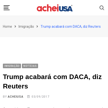
Skip
to
content
Home
Imigração
Trump acabará com DACA, diz Reuters
IMIGRAÇÃO
NOTÍCIAS
Trump acabará com DACA, diz
Reuters
BY
ACHEIUSA
03/09/2017