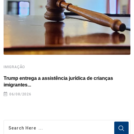
o
r
I
e
s
p
k
n
s
p
t
IMIGRAÇÃO
I
Trump entrega a assistência jurídica de crianças
E
imigrantes...
e
06/08/2026