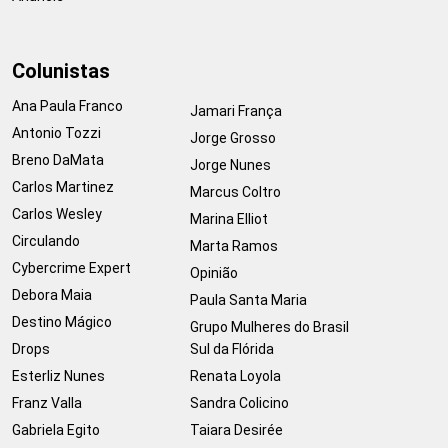
Colunistas
Ana Paula Franco
Jamari França
Antonio Tozzi
Jorge Grosso
Breno DaMata
Jorge Nunes
Carlos Martinez
Marcus Coltro
Carlos Wesley
Marina Elliot
Circulando
Marta Ramos
Cybercrime Expert
Opinião
Debora Maia
Paula Santa Maria
Destino Mágico
Grupo Mulheres do Brasil
Drops
Sul da Flórida
Esterliz Nunes
Renata Loyola
Franz Valla
Sandra Colicino
Gabriela Egito
Taiara Desirée