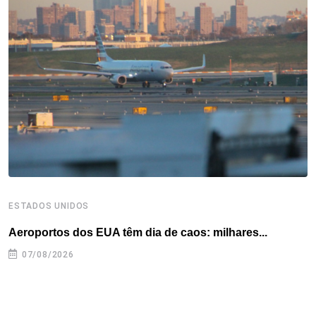
o
e
d
r
d
A
o
r
I
e
s
p
k
n
s
p
t
ESTADOS UNIDOS
I
Aeroportos dos EUA têm dia de caos: milhares...
T
n
07/08/2026