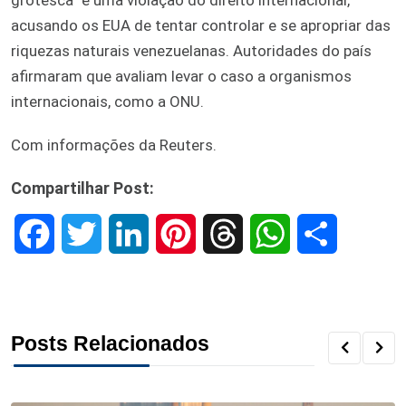
grotesca” e uma violação do direito internacional,
acusando os EUA de tentar controlar e se apropriar das
riquezas naturais venezuelanas. Autoridades do país
afirmaram que avaliam levar o caso a organismos
internacionais, como a ONU.
Com informações da Reuters.
Compartilhar Post:
F
T
L
P
T
W
S
a
w
i
i
h
h
h
c
i
n
n
r
a
a
Posts Relacionados
e
t
k
t
e
t
r
b
t
e
e
a
s
e