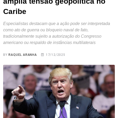
amplia tensão geopolítica no
Caribe
Especialistas destacam que a ação pode ser interpretada
como ato de guerra ou bloqueio naval de fato,
tradicionalmente sujeito a autorização do Congresso
americano ou respaldo de instâncias multilaterais
BY
RAQUEL ARANHA
17/12/2025