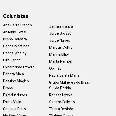
Colunistas
Ana Paula Franco
Jamari França
Antonio Tozzi
Jorge Grosso
Breno DaMata
Jorge Nunes
Carlos Martinez
Marcus Coltro
Carlos Wesley
Marina Elliot
Circulando
Marta Ramos
Cybercrime Expert
Opinião
Debora Maia
Paula Santa Maria
Destino Mágico
Grupo Mulheres do Brasil
Drops
Sul da Flórida
Esterliz Nunes
Renata Loyola
Franz Valla
Sandra Colicino
Gabriela Egito
Taiara Desirée
Ida Sem Volta
Tatiana Cesso