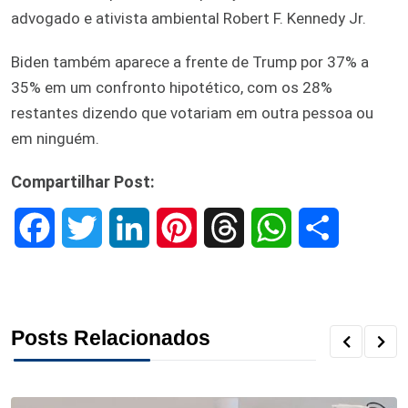
advogado e ativista ambiental Robert F. Kennedy Jr.
Biden também aparece a frente de Trump por 37% a
35% em um confronto hipotético, com os 28%
restantes dizendo que votariam em outra pessoa ou
em ninguém.
Compartilhar Post:
F
T
L
P
T
W
S
a
w
i
i
h
h
h
c
i
n
n
r
a
a
Posts Relacionados
e
t
k
t
e
t
r
b
t
e
e
a
s
e