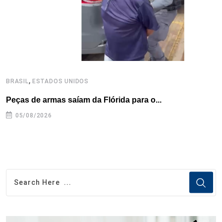
t
,
BRASIL
ESTADOS UNIDOS
B
Peças de armas saíam da Flórida para o...
E
e
05/08/2026