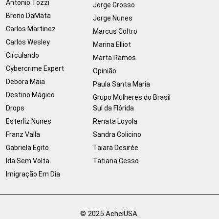
Antonio Tozzi
Jorge Grosso
Breno DaMata
Jorge Nunes
Carlos Martinez
Marcus Coltro
Carlos Wesley
Marina Elliot
Circulando
Marta Ramos
Cybercrime Expert
Opinião
Debora Maia
Paula Santa Maria
Destino Mágico
Grupo Mulheres do Brasil
Drops
Sul da Flórida
Esterliz Nunes
Renata Loyola
Franz Valla
Sandra Colicino
Gabriela Egito
Taiara Desirée
Ida Sem Volta
Tatiana Cesso
Imigração Em Dia
© 2025 AcheiUSA.