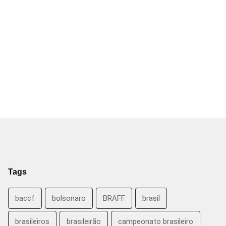
Tags
baccf
bolsonaro
BRAFF
brasil
brasileiros
brasileirão
campeonato brasileiro