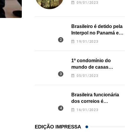
revela onde deixou o
09/01/2023
corpo
Brasileiro é detido pela
,
,
ESTADOS UNIDOS
IMIGRAÇÃO
Interpol no Panamá e
pode pegar prisão
Criminosos usam falsas vagas de emprego para e
19/01/2023
perpétua nos EUA
06/08/2026
1º condomínio do
mundo de casas
impressas em 3D é
05/01/2023
inaugurado no Texas
Brasileira funcionária
dos correios é
assassinada a facadas
16/01/2023
na Califórnia
EDIÇÃO IMPRESSA