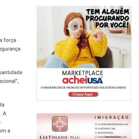
a força
segurança
quantidade
cional”,
da
. A
s
com a