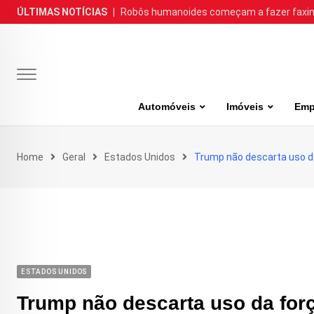
Skip
ÚLTIMAS NOTÍCIAS
|
Robôs humanoides começam a fazer faxina
to
content
Automóveis
Imóveis
Emp
Home
Geral
Estados Unidos
Trump não descarta uso da
ESTADOS UNIDOS
Trump não descarta uso da forç