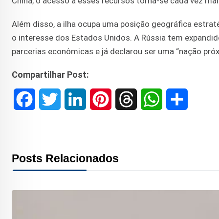
China, o acesso a esses recursos torna-se cada vez mai
Além disso, a ilha ocupa uma posição geográfica estraté
o interesse dos Estados Unidos. A Rússia tem expandido
parcerias econômicas e já declarou ser uma “nação próx
Compartilhar Post:
F
T
L
P
T
W
S
a
w
i
i
h
h
h
c
i
n
n
r
a
a
Posts Relacionados
e
t
k
t
e
t
r
b
t
e
e
a
s
e
o
e
d
r
d
A