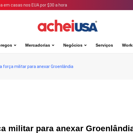
 em casas nos EUA por $30 a hora
regos
Mercadorias
Negócios
Serviços
Work
 força militar para anexar Groenlândia
a militar para anexar Groenlândi