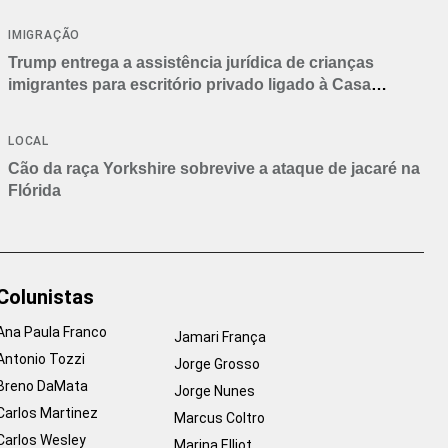
IMIGRAÇÃO
Trump entrega a assistência jurídica de crianças
imigrantes para escritório privado ligado à Casa
Branca
LOCAL
Cão da raça Yorkshire sobrevive a ataque de jacaré na
Flórida
Colunistas
Ana Paula Franco
Jamari França
Antonio Tozzi
Jorge Grosso
Breno DaMata
Jorge Nunes
Carlos Martinez
Marcus Coltro
Carlos Wesley
Marina Elliot