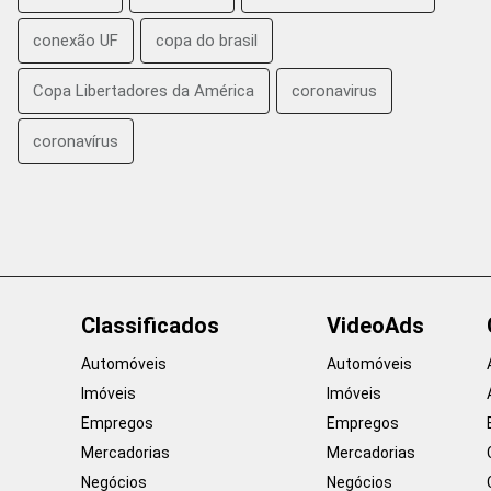
conexão UF
copa do brasil
Copa Libertadores da América
coronavirus
coronavírus
Classificados
VideoAds
Automóveis
Automóveis
Imóveis
Imóveis
Empregos
Empregos
Mercadorias
Mercadorias
Negócios
Negócios