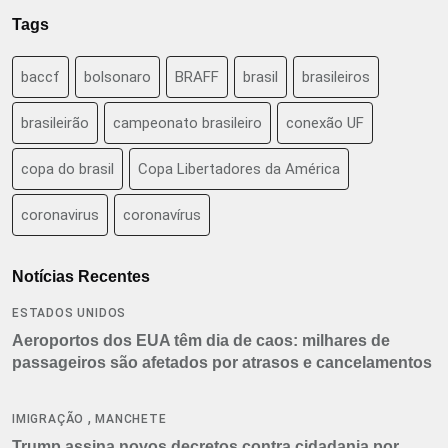
Tags
baccf
bolsonaro
BRAFF
brasil
brasileiros
brasileirão
campeonato brasileiro
conexão UF
copa do brasil
Copa Libertadores da América
coronavirus
coronavírus
Notícias Recentes
ESTADOS UNIDOS
Aeroportos dos EUA têm dia de caos: milhares de
passageiros são afetados por atrasos e cancelamentos
,
IMIGRAÇÃO
MANCHETE
Trump assina novos decretos contra cidadania por