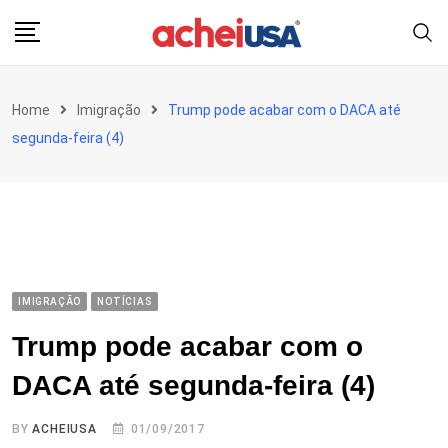
Skip
to
content
Home
Imigração
Trump pode acabar com o DACA até
segunda-feira (4)
IMIGRAÇÃO
NOTÍCIAS
Trump pode acabar com o
DACA até segunda-feira (4)
BY
ACHEIUSA
01/09/2017