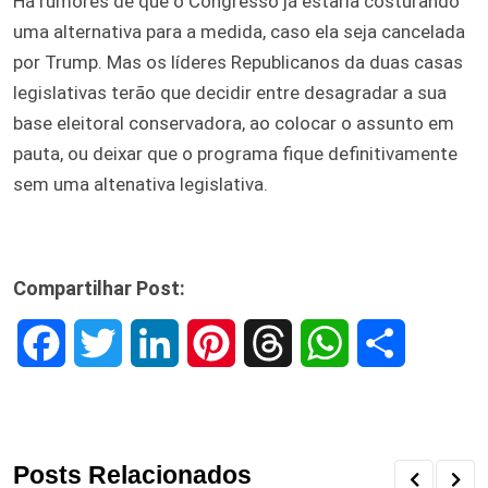
Há rumores de que o Congresso já estaria costurando
uma alternativa para a medida, caso ela seja cancelada
por Trump. Mas os líderes Republicanos da duas casas
legislativas terão que decidir entre desagradar a sua
base eleitoral conservadora, ao colocar o assunto em
pauta, ou deixar que o programa fique definitivamente
sem uma altenativa legislativa.
Compartilhar Post:
F
T
L
P
T
W
S
a
w
i
i
h
h
h
c
i
n
n
r
a
a
Posts Relacionados
e
t
k
t
e
t
r