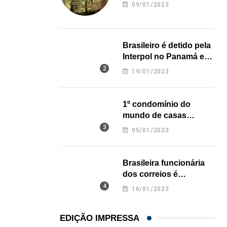
revela onde deixou o
09/01/2023
corpo
Brasileiro é detido pela
Interpol no Panamá e
pode pegar prisão
19/01/2023
perpétua nos EUA
1º condomínio do
mundo de casas
impressas em 3D é
05/01/2023
inaugurado no Texas
Brasileira funcionária
dos correios é
assassinada a facadas
16/01/2023
,
,
BRASIL
ESTADOS UNIDOS
na Califórnia
Em medida inédita, EUA revogam visto de embaix
EDIÇÃO IMPRESSA