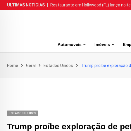
Skip
ÚLTIMAS NOTÍCIAS
|
Restaurante em Hollywood (FL) lança noite
to
content
Automóveis
Imóveis
Emp
Home
Geral
Estados Unidos
Trump proíbe exploração de 
ESTADOS UNIDOS
Trump proíbe exploração de petr