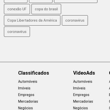
conexão UF
copa do brasil
Copa Libertadores da América
coronavirus
coronavírus
Classificados
VideoAds
Automóveis
Automóveis
Imóveis
Imóveis
Empregos
Empregos
Mercadorias
Mercadorias
Negócios
Negócios