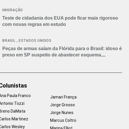
IMIGRAÇÃO
Teste de cidadania dos EUA pode ficar mais rigoroso
com novas regras em estudo
,
BRASIL
ESTADOS UNIDOS
Peças de armas saíam da Flórida para o Brasil: idoso é
preso em SP suspeito de abastecer esquema
criminoso
Colunistas
Ana Paula Franco
Jamari França
Antonio Tozzi
Jorge Grosso
Breno DaMata
Jorge Nunes
Carlos Martinez
Marcus Coltro
Carlos Wesley
Marina Elliot