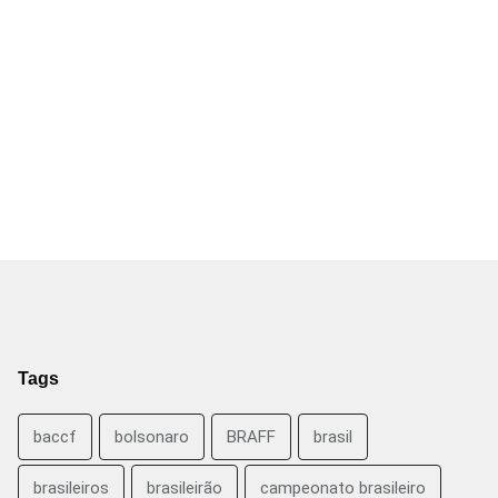
Tags
baccf
bolsonaro
BRAFF
brasil
brasileiros
brasileirão
campeonato brasileiro