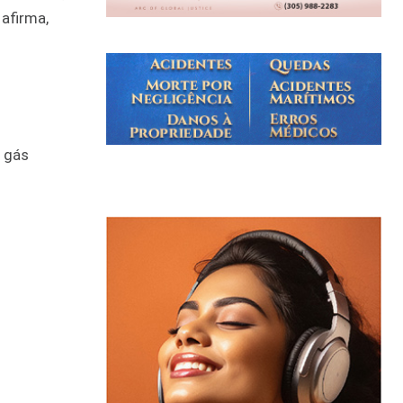
 afirma,
e gás