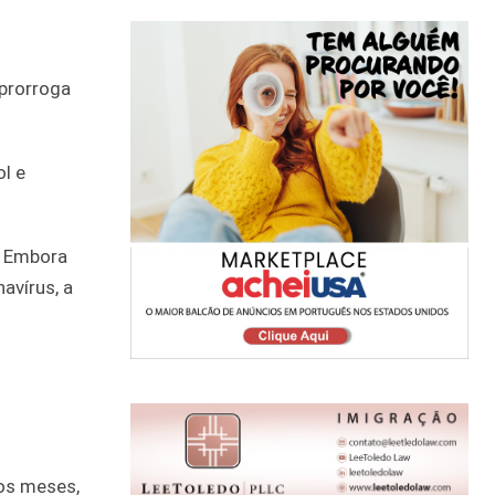
 prorroga
ol e
. Embora
avírus, a
cos meses,