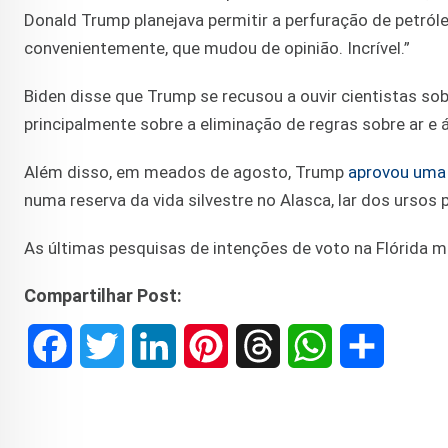
Donald Trump planejava permitir a perfuração de petróleo
convenientemente, que mudou de opinião. Incrível.”
Biden disse que Trump se recusou a ouvir cientistas so
principalmente sobre a eliminação de regras sobre ar e 
Além disso, em meados de agosto, Trump
aprovou uma
numa reserva da vida silvestre no Alasca, lar dos ursos 
As últimas pesquisas de intenções de voto na Flórida
Compartilhar Post:
F
T
L
P
T
W
S
a
w
i
i
h
h
h
c
i
n
n
r
a
a