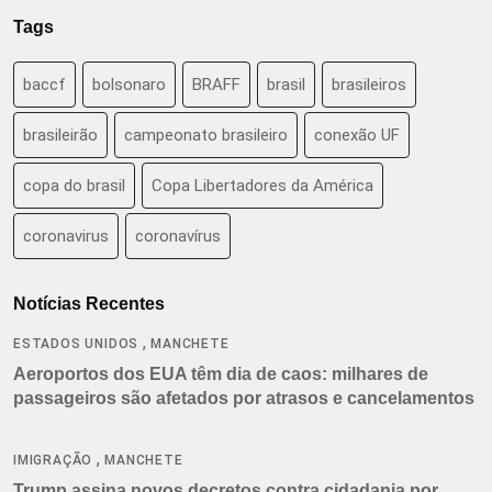
Tags
baccf
bolsonaro
BRAFF
brasil
brasileiros
brasileirão
campeonato brasileiro
conexão UF
copa do brasil
Copa Libertadores da América
coronavirus
coronavírus
Notícias Recentes
,
ESTADOS UNIDOS
MANCHETE
Aeroportos dos EUA têm dia de caos: milhares de
passageiros são afetados por atrasos e cancelamentos
,
IMIGRAÇÃO
MANCHETE
Trump assina novos decretos contra cidadania por