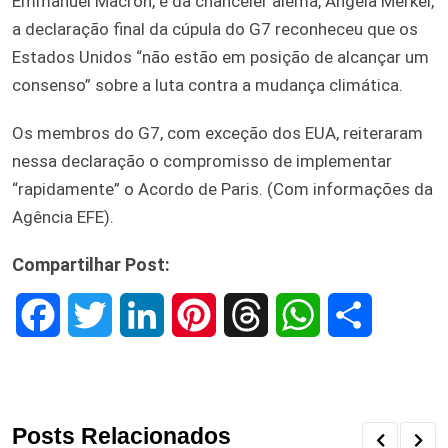
Emmanuel Macron, e da chanceler alemã, Angela Merkel,
a declaração final da cúpula do G7 reconheceu que os
Estados Unidos “não estão em posição de alcançar um
consenso” sobre a luta contra a mudança climática.
Os membros do G7, com exceção dos EUA, reiteraram
nessa declaração o compromisso de implementar
“rapidamente” o Acordo de Paris. (Com informações da
Agência EFE).
Compartilhar Post:
F
T
L
P
T
W
S
a
w
i
i
h
h
h
c
i
n
n
r
a
a
Posts Relacionados
e
t
k
t
e
t
r