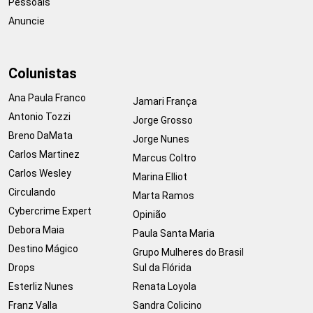
Pessoais
Anuncie
Colunistas
Ana Paula Franco
Jamari França
Antonio Tozzi
Jorge Grosso
Breno DaMata
Jorge Nunes
Carlos Martinez
Marcus Coltro
Carlos Wesley
Marina Elliot
Circulando
Marta Ramos
Cybercrime Expert
Opinião
Debora Maia
Paula Santa Maria
Destino Mágico
Grupo Mulheres do Brasil
Drops
Sul da Flórida
Esterliz Nunes
Renata Loyola
Franz Valla
Sandra Colicino