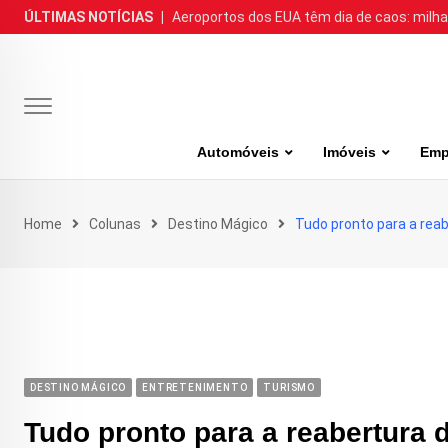
Skip
ÚLTIMAS NOTÍCIAS
|
Aeroportos dos EUA têm dia de caos: milh
to
content
Automóveis
Imóveis
Emp
Home
Colunas
Destino Mágico
Tudo pronto para a reab
DESTINO MÁGICO
ENTRETENIMENTO
TURISMO
Tudo pronto para a reabertura 