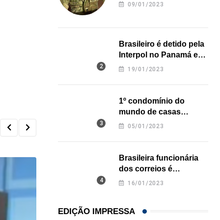
revela onde deixou o
09/01/2023
corpo
Brasileiro é detido pela
Interpol no Panamá e
pode pegar prisão
19/01/2023
perpétua nos EUA
1º condomínio do
mundo de casas
impressas em 3D é
05/01/2023
inaugurado no Texas
Brasileira funcionária
dos correios é
assassinada a facadas
16/01/2023
na Califórnia
EDIÇÃO IMPRESSA