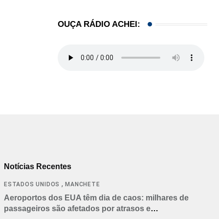
,
ENTRETENIMENTO
LOCAL
OUÇA RÁDIO ACHEI:
Disney abre caminho para possível 5º parque em.
28/07/2026
Notícias Recentes
,
ESTADOS UNIDOS
MANCHETE
Aeroportos dos EUA têm dia de caos: milhares de
passageiros são afetados por atrasos e