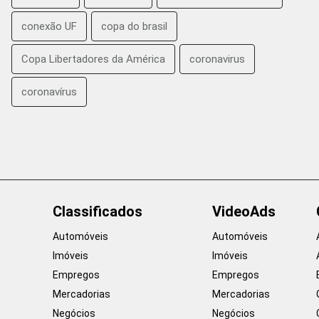
conexão UF
copa do brasil
Copa Libertadores da América
coronavirus
coronavírus
Classificados
VideoAds
Automóveis
Automóveis
Imóveis
Imóveis
Empregos
Empregos
Mercadorias
Mercadorias
Negócios
Negócios