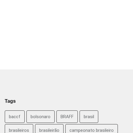
Tags
baccf
bolsonaro
BRAFF
brasil
brasileiros
brasileirão
campeonato brasileiro