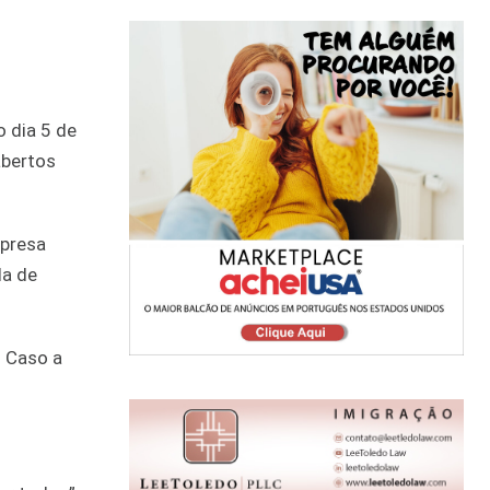
o dia 5 de
abertos
mpresa
da de
. Caso a