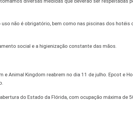
s tomamos diversas medidas que deverão ser respeitadas p
uso não é obrigatório, bem como nas piscinas dos hotéis 
iamento social e a higienização constante das mãos.
m e Animal Kingdom reabrem no dia 11 de julho. Epcot e H
o.
eabertura do Estado da Flórida, com ocupação máxima de 