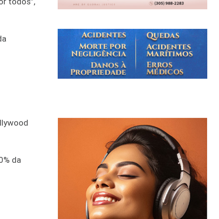
or todos”,
da
ollywood
50% da