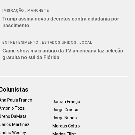
cancelamentos
,
IMIGRAÇÃO
MANCHETE
Trump assina novos decretos contra cidadania por
nascimento
,
,
ENTRETENIMENTO
ESTADOS UNIDOS
LOCAL
Game show mais antigo da TV americana faz seleção
gratuita no sul da Flórida
Colunistas
Ana Paula Franco
Jamari França
Antonio Tozzi
Jorge Grosso
Breno DaMata
Jorge Nunes
Carlos Martinez
Marcus Coltro
Carlos Wesley
Marina Elliot