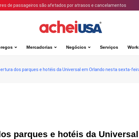
ares de passageiros são afetados por atrasos e cancelamentos
regos
Mercadorias
Negócios
Serviços
Work
ertura dos parques e hotéis da Universal em Orlando nesta sexta-feira
dos parques e hotéis da Universa