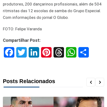
produtores, 200 dançarinos profissionais, além de 504
ritmistas das 12 escolas de samba do Grupo Especial.
Com informações do jornal O Globo.
FOTO: Felipe Varanda
Compartilhar Post:
F
T
L
P
T
W
S
a
w
i
i
h
h
h
c
i
n
n
r
a
a
Posts Relacionados
e
t
k
t
e
t
r
b
t
e
e
a
s
e
o
e
d
r
d
A