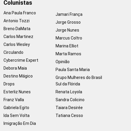
Colunistas
Ana Paula Franco
Jamari França
Antonio Tozzi
Jorge Grosso
Breno DaMata
Jorge Nunes
Carlos Martinez
Marcus Coltro
Carlos Wesley
Marina Elliot
Circulando
Marta Ramos
Cybercrime Expert
Opinião
Debora Maia
Paula Santa Maria
Destino Mágico
Grupo Mulheres do Brasil
Drops
Sul da Flórida
Esterliz Nunes
Renata Loyola
Franz Valla
Sandra Colicino
Gabriela Egito
Taiara Desirée
Ida Sem Volta
Tatiana Cesso
Imigração Em Dia