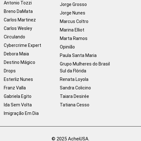
Antonio Tozzi
Jorge Grosso
Breno DaMata
Jorge Nunes
Carlos Martinez
Marcus Coltro
Carlos Wesley
Marina Elliot
Circulando
Marta Ramos
Cybercrime Expert
Opinião
Debora Maia
Paula Santa Maria
Destino Mágico
Grupo Mulheres do Brasil
Drops
Sul da Flórida
Esterliz Nunes
Renata Loyola
Franz Valla
Sandra Colicino
Gabriela Egito
Taiara Desirée
Ida Sem Volta
Tatiana Cesso
Imigração Em Dia
© 2025 AcheiUSA.