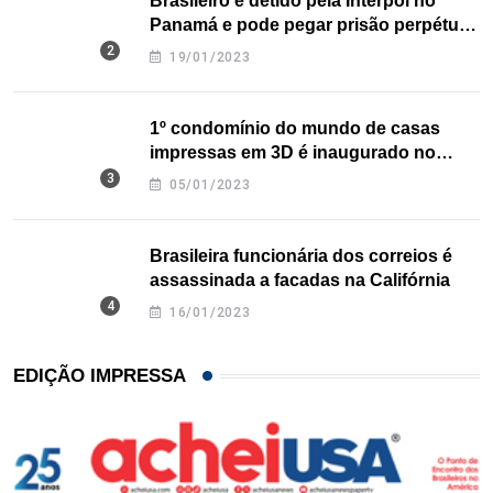
Brasileiro é detido pela Interpol no
Panamá e pode pegar prisão perpétua
nos EUA
19/01/2023
1º condomínio do mundo de casas
impressas em 3D é inaugurado no
Texas
05/01/2023
Brasileira funcionária dos correios é
assassinada a facadas na Califórnia
16/01/2023
EDIÇÃO IMPRESSA