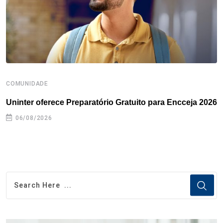
t
COMUNIDADE
B
Uninter oferece Preparatório Gratuito para Encceja 2026
E
e
06/08/2026